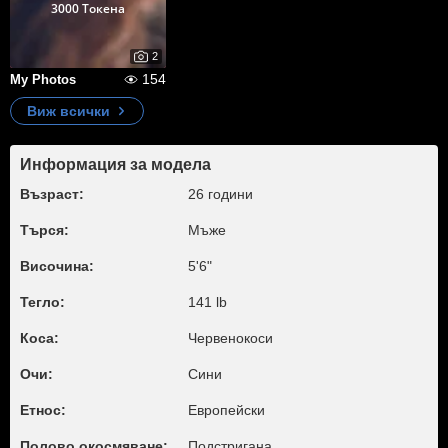
3000 Токена
2
154
My Photos
Виж всички
Информация за модела
Възраст:
26 години
Търся:
Мъже
Височина:
5'6"
Тегло:
141 lb
Коса:
Червенокоси
Очи:
Сини
Етнос:
Европейски
Полово окосмяване:
Подстригана