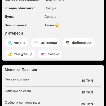
Гръдна обиколка:
Среднa
Дупе:
Среднa
Нимфоманка:
Тайна
Интереси
чатене
мечтаещи
фейсситинг
танцуваща
лизане
Меню за Бакшиш
Покажи краката
10 TKN
Пляскай се сама
10 TKN
Съблечи се чисто гола
50 TKN