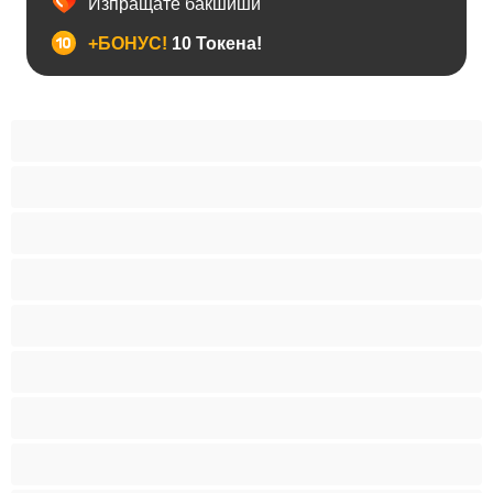
Изпращате бакшиши
+БОНУС!
10 Токена!
BDSM
Азиатки
Анален
Арабки
Бабички
Бели Момичета
Блондинки
Бременни