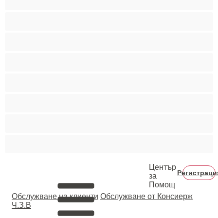
Порно звезди
Пушещи жени
Средни гърди
Тийнейджъри 18+
Фетиш
Цветнокожи
Червенокоси
Център
Регистраци
за
Помощ
Oбслужване на клиенти
Обслужване от Консиерж
Ч.З.В