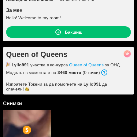
За мен
Hello! Welcome to my room!
Бакшиш
Queen of Queens
Lyilo991
участва в конкурса
Queen of Queens
за ОНД.
Моделът в момента е на
3460 място
(0 точки).
Изпратете Токени за да помогнете на
Lyilo991
да
спечели!
Снимки