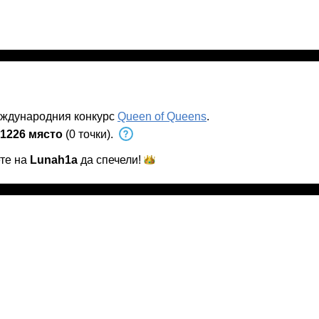
еждународния конкурс
Queen of Queens
.
1226 място
(0 точки).
ете на
Lunah1a
да
спечели!