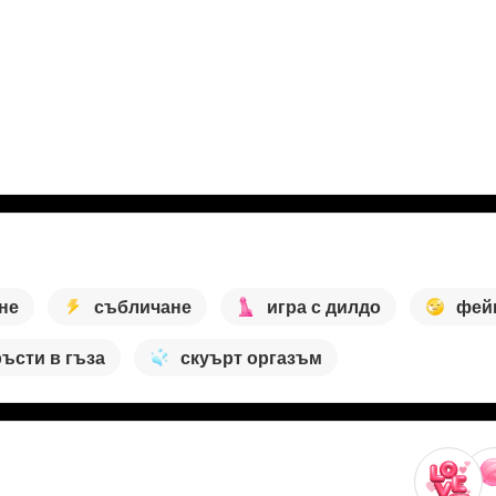
не
събличане
игра с дилдо
фей
ъсти в гъза
скуърт оргазъм