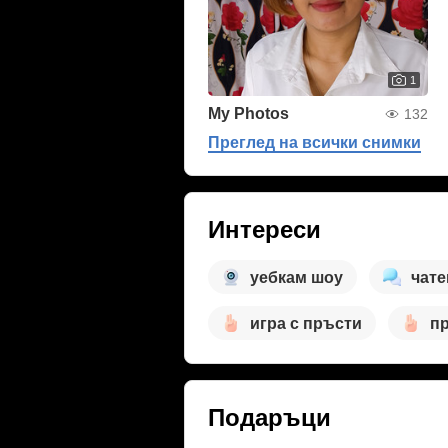
1
My Photos
132
Преглед на всички снимки
Интереси
уебкам шоу
чате
игра с пръсти
пр
Подаръци