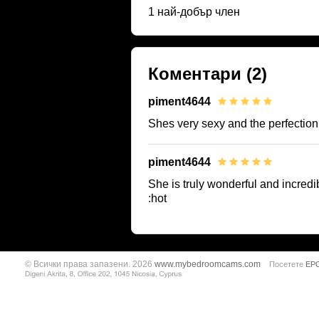
1 най-добър член
Коментари
(2)
piment4644
Shes very sexy and the perfection
piment4644
She is truly wonderful and incred
:hot
© Всички права запазени. 2026
www.mybedroomcams.com
Посетете
EP