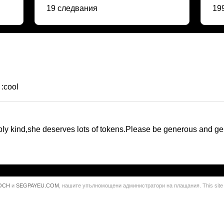
19 следвания
19
 :cool
ibly kind,she deserves lots of tokens.Please be generous and g
OCH
и
SEGPAYEU.COM
, нашите упълномощени администратори на плащания. This site