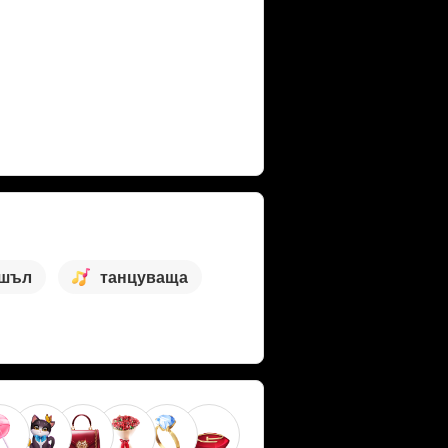
шъл
танцуваща