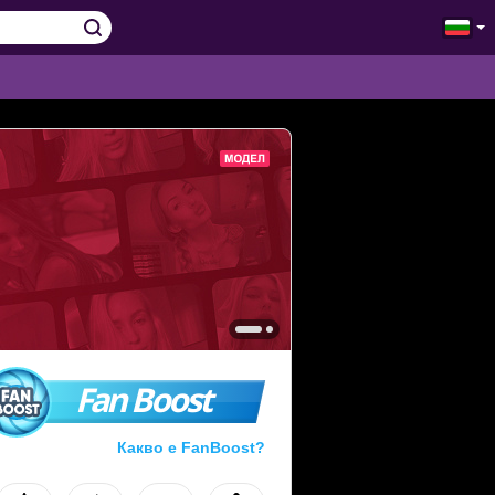
Fan Boost
Какво е FanBoost?