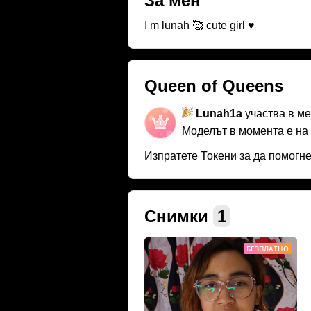
За мен
I m lunah 🥰 cute girl ♥️
Queen of Queens
Lunah1a
участва в м
Моделът в момента е на
Изпратете Токени за да помогн
Снимки
1
БЕЗПЛАТНО