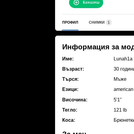
Бакшиш
ПРОФИЛ
СНИМКИ
1
Информация за мо
Име:
Lunah1a
Възраст:
30 годин
Търся:
Мъже
Езици:
american
Височина:
5'1"
Тегло:
121 lb
Коса:
Брюнетк