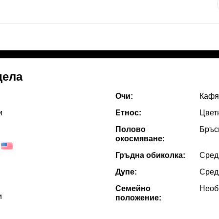
дела
Очи:
Кафя
и
Етнос:
Цвет
Полово
Бръс
окосмяване:
Гръдна обиколка:
Сред
Дупе:
Сред
Семейно
Необ
и
положение: