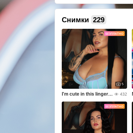
Снимки
229
БЕЗПЛАТНО
5
I'm cute in this lingerie?
432
БЕЗПЛАТНО