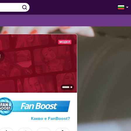
!
Fan Boost
Какво е FanBoost?