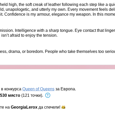
eld high, the soft creak of leather following each step like a qui
ld, unapologetic, and utterly my own. Every movement feels delib
 it. Confidence is my armour, elegance my weapon. In this moment
ission. Intelligence with a sharp tongue. Eye contact that ling
n’t afraid to enjoy the tension.
ss, drama, or boredom. People who take themselves too serious
 в конкурса
Queen of Queens
за Европа.
530 място
(121 точки).
ете на
GeorgiaLerox
да
спечели!