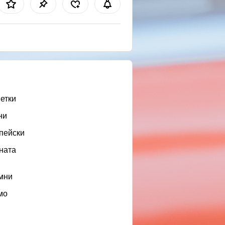
етки
ни
пейски
ната
мни
мо