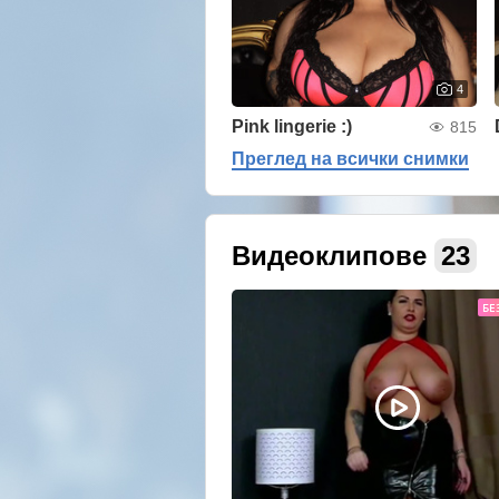
4
Pink lingerie :)
815
Преглед на всички снимки
Видеоклипове
23
БЕ