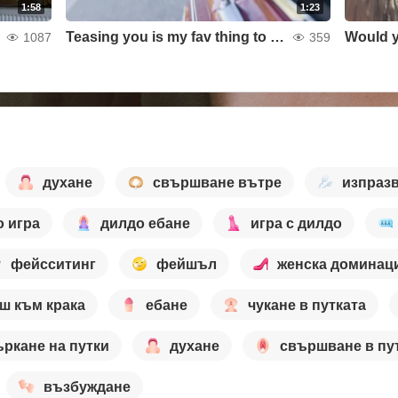
1:58
1:23
Teasing you is my fav thing to do!
1087
359
духане
свършване вътре
изпраз
 игра
дилдо ебане
игра с дилдо
фейсситинг
фейшъл
женска доминац
ш към крака
ебане
чукане в путката
ъркане на путки
духане
свършване в пу
възбуждане