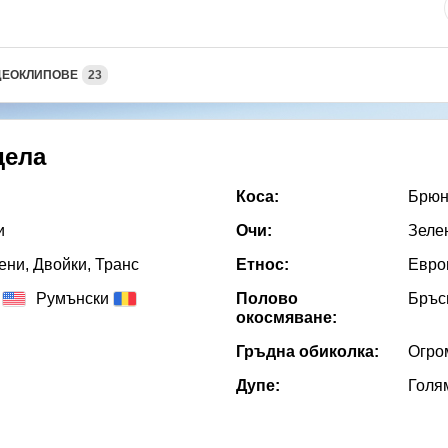
ДЕОКЛИПОВЕ
23
дела
Коса:
Брюн
и
Очи:
Зеле
ни, Двойки, Транс
Етнос:
Евро
Румънски
Полово
Бръс
окосмяване:
Гръдна обиколка:
Огро
Дупе:
Голя