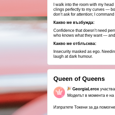
I walk into the room with my head h
clings perfectly to my curves — bo
don’t ask for attention; I command
Какво ме възбужда:
Confidence that doesn’t need perm
who knows what they want — and is
Какво ме отблъсква:
Insecurity masked as ego. Needine
laugh at dark humour.
Queen of Queens
GeorgiaLerox
участва
Моделът в момента е на
Изпратете Токени за да помогн