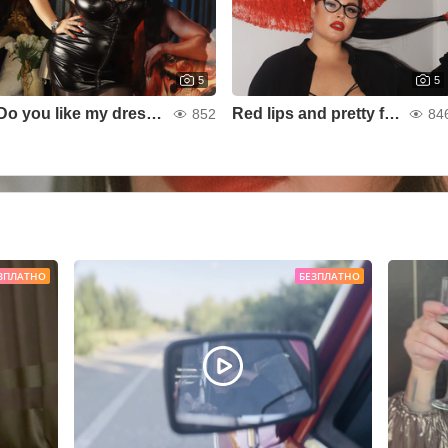
5
5
Do you like my dress??
Red lips and pretty face :)
852
84
ЗПЛАТНО
БЕЗПЛАТНО