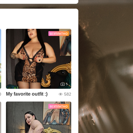
БЕЗПЛАТНО
5
My favorite outfit :)
0
582
БЕЗПЛАТНО