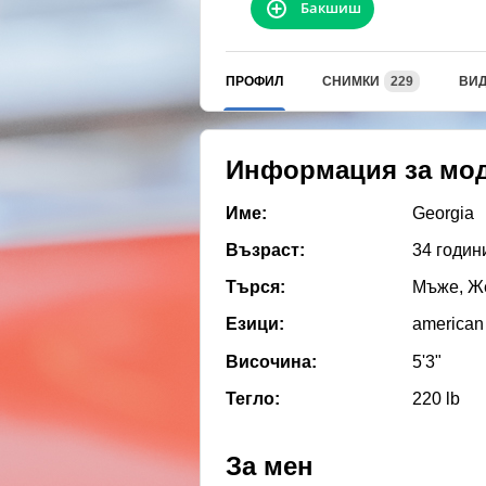
Бакшиш
ПРОФИЛ
СНИМКИ
229
ВИ
Информация за мо
Име:
Georgia
Възраст:
34 годин
Търся:
Мъже, Же
Езици:
american
Височина:
5'3"
Тегло:
220 lb
За мен