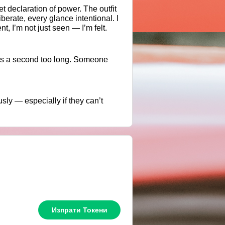
et declaration of power. The outfit
erate, every glance intentional. I
, I’m not just seen — I’m felt.
ers a second too long. Someone
ly — especially if they can’t
Изпрати Токени