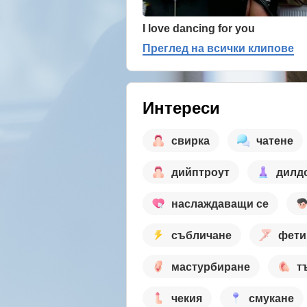
I love dancing for you
Преглед на всички клипове
Интереси
свирка
чатене
дийптроут
дилдо
наслаждаващи се
събличане
фети
мастурбиране
т
чекия
смукане