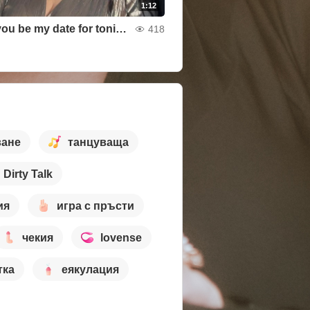
1:12
Would you be my date for tonight?
418
ване
танцуваща
Dirty Talk
ия
игра с пръсти
чекия
lovense
тка
еякулация