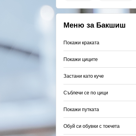
Меню за Бакшиш
Покажи краката
Покажи циците
Застани като куче
Съблечи се по цици
Покажи путката
Обуй си обувки с токчета