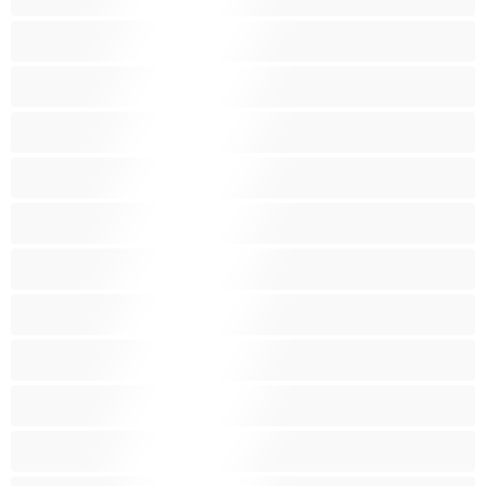
Закръглени
Играчки
Индийки
Колежанки
Космати
Красиви дебелани
Латиноамериканки
Лесбийки
Малки гърди
Мацки
Миньонки