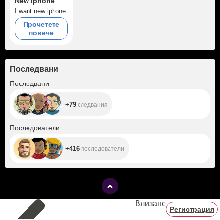
New iphone
I want new iphone
Прочетете
повече
Последвани
+79
Последвани
+79
следвания
+416
Последователи
+416
последователи
Влизане
Регистрация