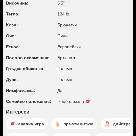
Височина:
5'5"
Тегло:
134 lb
Коса:
Брюнетки
Очи:
Сини
Етнос:
Европейски
Полово окосмяване:
Бръсната
Гръдна обиколка:
Голяма
Дупе:
Голямо
Нимфоманка:
Да
Семейно положение:
Необвързана
Интереси
анална игра
пръсти в гъза
дийптроут