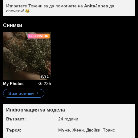
Изпратете Токени за да помогнете на
AnitaJones
да
спечели!
Снимки
БЕЗПЛАТНО
1
235
My Photos
Виж всички
Информация за модела
Възраст:
24 години
Търся:
Мъже, Жени, Двойки, Транс