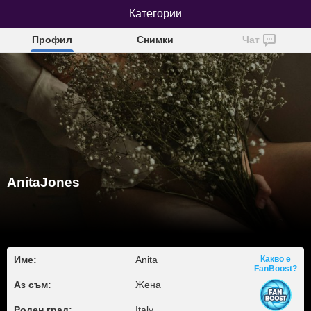
AnitaJones
Категории
Профил
Снимки
Чат
AnitaJones
Име:
Anita
Какво е
FanBoost?
Аз съм:
Жена
Роден град:
Italy