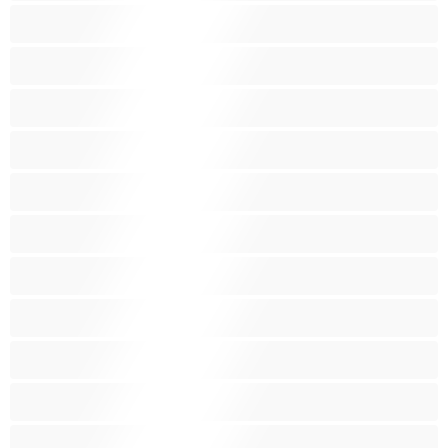
Блондинки
Бременни
Бръснати
Брюнетки
Възрастни
Големи гърди
Големи гърди
Голям задник
Групов секс
Домакини
Женска еякулация