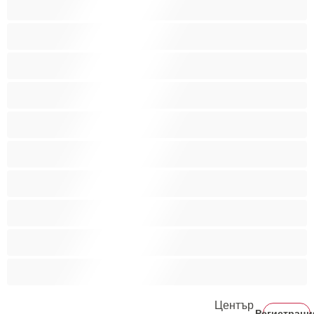
Мускулести
Най-добри за личен чат
Порно звезди
Пушещи жени
Средни гърди
Тийнейджъри 18+
Фетиш
Цветнокожи
Червенокоси
Център
Регистраци