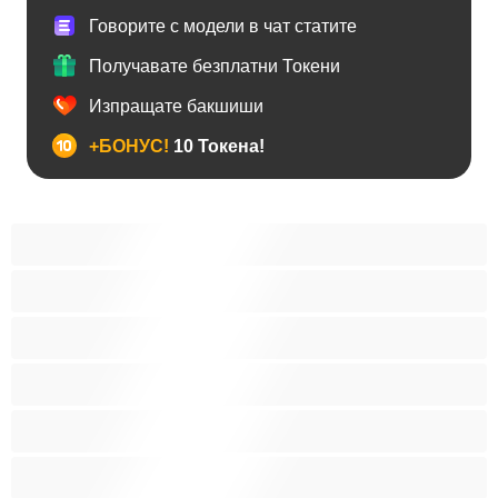
Говорите с модели в чат статите
Получавате безплатни Токени
Изпращате бакшиши
+БОНУС!
10 Токена!
BDSM
Азиатки
Анален
Арабки
Бабички
Бели Момичета