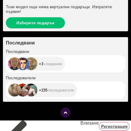
Този модел още няма виртуални подаръци. Изпратете
първия!
Изберете подарък
Последвани
+3
Последвани
+3
следвания
+155
Последователи
+155
последователи
Влизане
Регистрация