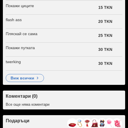
Покажи циците
15 TKN
flash ass
20 TKN
Пляскай се сама
25 TKN
Покажи путката
30 TKN
twerking
30 TKN
виж всички
Коментари (0)
Все още няма коментари
Подаръци