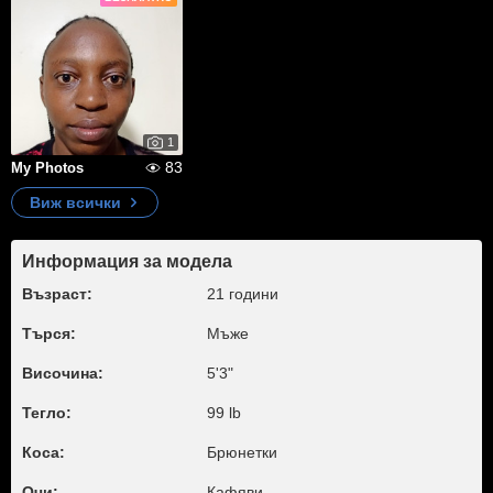
1
83
My Photos
Виж всички
Информация за модела
Възраст:
21 години
Търся:
Мъже
Височина:
5'3"
Тегло:
99 lb
Коса:
Брюнетки
Очи:
Кафяви