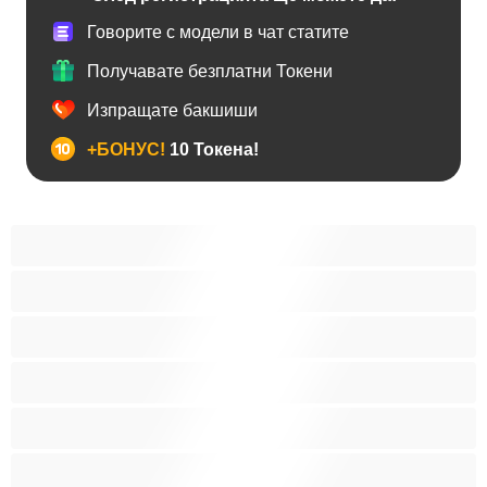
Говорите с модели в чат статите
Получавате безплатни Токени
Изпращате бакшиши
+БОНУС!
10 Токена!
BDSM
Азиатки
Анален
Арабки
Бабички
Бели Момичета