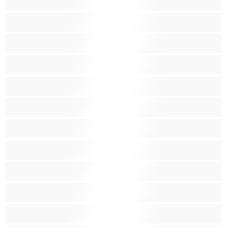
Закръглени
Играчки
Индийки
Колежанки
Космати
Красиви дебелани
Латиноамериканки
Лесбийки
Малки гърди
Мацки