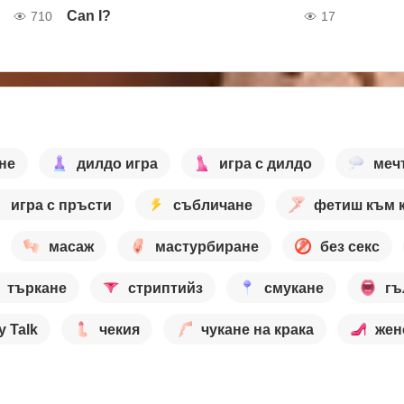
Can I?
710
17
не
дилдо игра
игра с дилдо
меч
игра с пръсти
събличане
фетиш към 
масаж
мастурбиране
без секс
търкане
стриптийз
смукане
гъ
y Talk
чекия
чукане на крака
жен