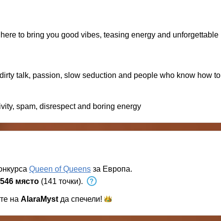
 here to bring you good vibes, teasing energy and unforgettabl
 dirty talk, passion, slow seduction and people who know how t
vity, spam, disrespect and boring energy
конкурса
Queen of Queens
за Европа.
546 място
(141 точки).
ете на
AlaraMyst
да
спечели!