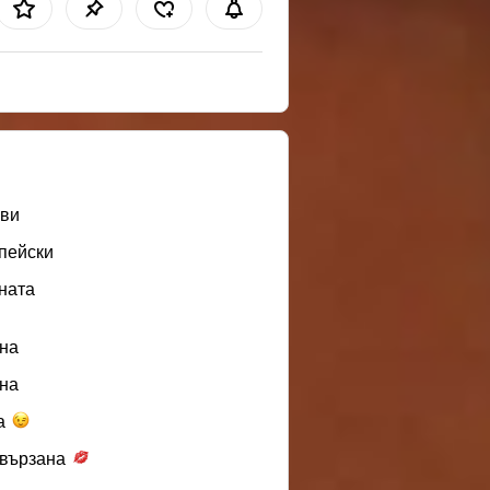
ви
пейски
ната
нa
нa
а
вързана