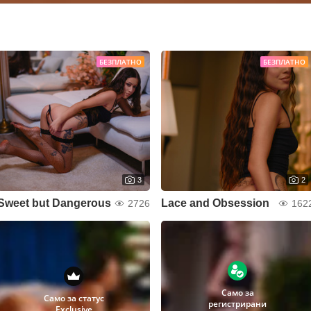
БЕЗПЛАТНО
БЕЗПЛАТНО
3
2
Sweet but Dangerous
Lace and Obsession
2726
162
Само за
Само за статус
регистрирани
Exclusive