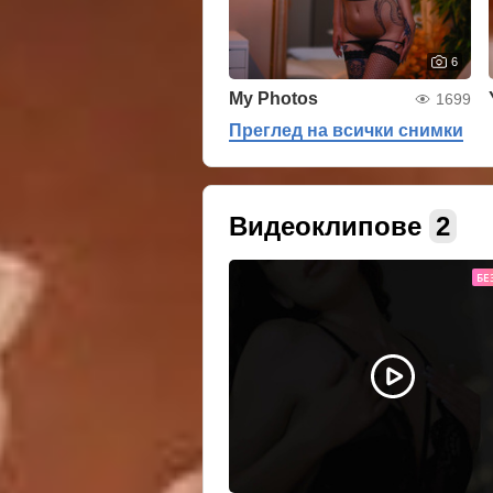
6
My Photos
1699
Преглед на всички снимки
Видеоклипове
2
БЕ