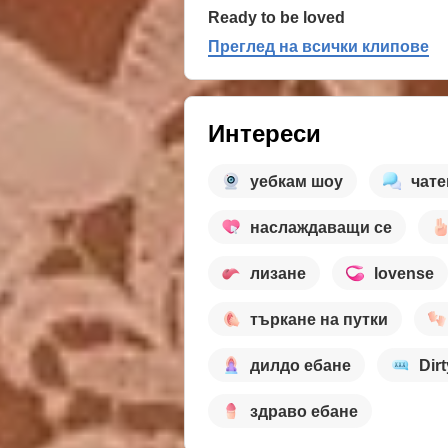
Ready to be loved
Преглед на всички клипове
Интереси
уебкам шоу
чате
наслаждаващи се
лизане
lovense
търкане на путки
дилдо ебане
Dirt
здраво ебане