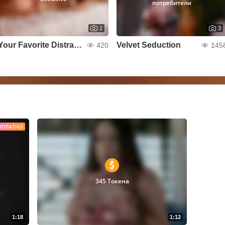
потребители
2
3
Your Favorite Distraction 😈
Velvet Seduction
420
145
ЗПЛАТНО
345 Токена
1:18
1:12