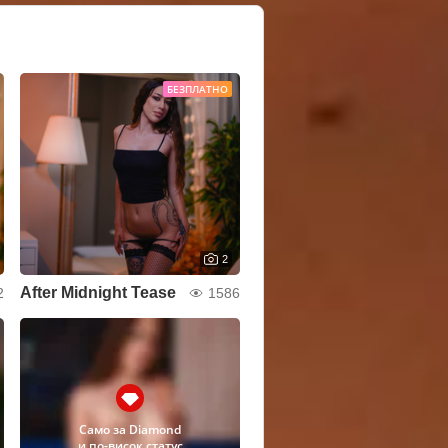
БЕЗПЛАТНО
2
After Midnight Tease
2
1586
Само за Diamond
и по-висок статус