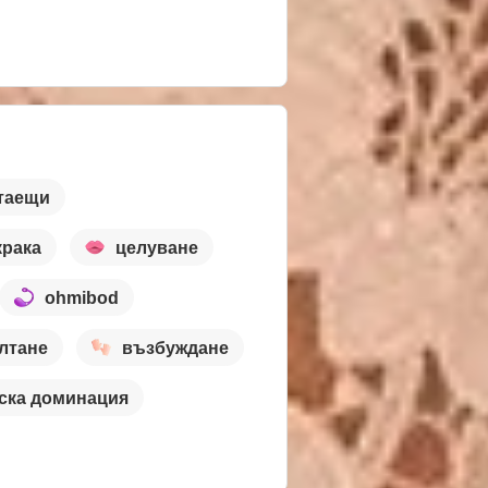
таещи
крака
целуване
ohmibod
лтане
възбуждане
ска доминация