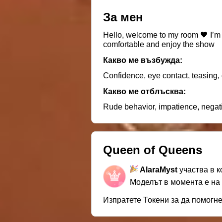
За мен
Hello, welcome to my room 🖤 I’m
comfortable and enjoy the show
Какво ме възбужда:
Confidence, eye contact, teasing,
Какво ме отблъсква:
Rude behavior, impatience, negati
Queen of Queens
AlaraMyst
участва в 
Моделът в момента е на
Изпратете Токени за да помогн