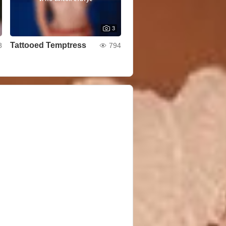
3
Tattooed Temptress
8
794