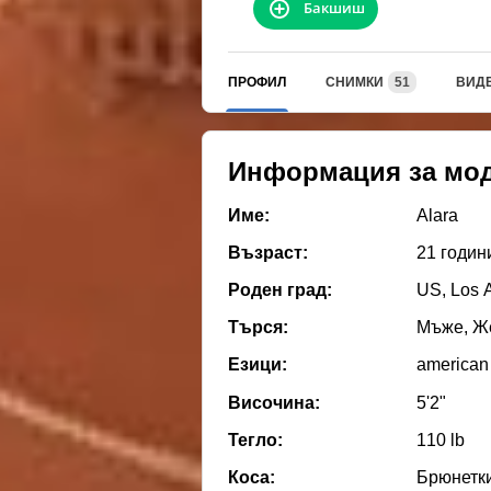
Бакшиш
ПРОФИЛ
СНИМКИ
51
ВИД
Информация за мо
Име:
Alara
Възраст:
21 годин
Роден град:
US, Los 
Търся:
Мъже, Же
Езици:
american
Височина:
5'2"
Тегло:
110 lb
Коса:
Брюнетк