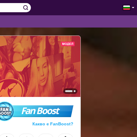
Fan Boost
Какво е FanBoost?