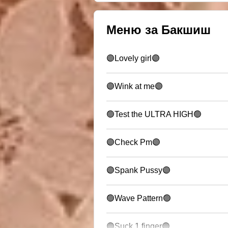
Меню за Бакшиш
🟣Lovely girl🟣
🟣Wink at me🟣
🟢Test the ULTRA HIGH🟢
🟣Check Pm🟣
🟣Spank Pussy🟣
🟢Wave Pattern🟢
🟣Suck 1 finger🟣