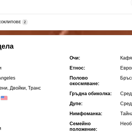
ЕОКЛИПОВЕ
2
дела
Очи:
Кафя
и
Етнос:
Евро
Angeles
Полово
Бръс
окосмяване:
ни, Двойки, Транс
Гръдна обиколка:
Сред
Дупе:
Сред
Нимфоманка:
Тайн
Семейно
Необ
и
положение: